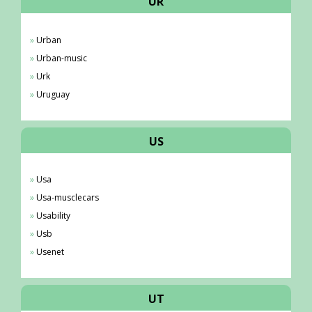
UR
Urban
Urban-music
Urk
Uruguay
US
Usa
Usa-musclecars
Usability
Usb
Usenet
UT