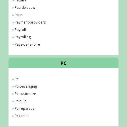
Pattaya
Pauldeleeuw
Paus
Payment-providers
Payroll
Payrolling
Pays-de-la-loire
PC
Pc
Pc-beveiliging
Pc-customize
Pc-hulp
Pc-reparatie
Pcgames