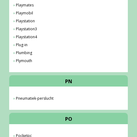
Playmates
Playmobil
Playstation
Playstation3
Playstation4
Plug-in
Plumbing
Plymouth
PN
Pneumatiek-perslucht
PO
Pocketpc