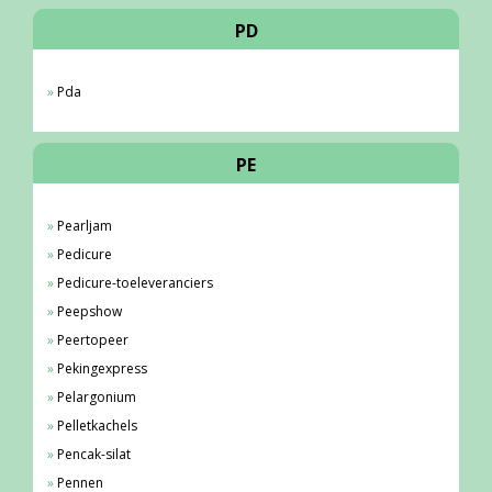
PD
Pda
PE
Pearljam
Pedicure
Pedicure-toeleveranciers
Peepshow
Peertopeer
Pekingexpress
Pelargonium
Pelletkachels
Pencak-silat
Pennen