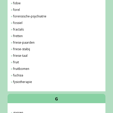
fobie
forel
forensische-psychiatrie
fossiel
fractals
fretten
friese-paarden
friese-stabij
friese-taal
fruit
fruitbomen
fuchsia
fysiotherapie
G
gassen