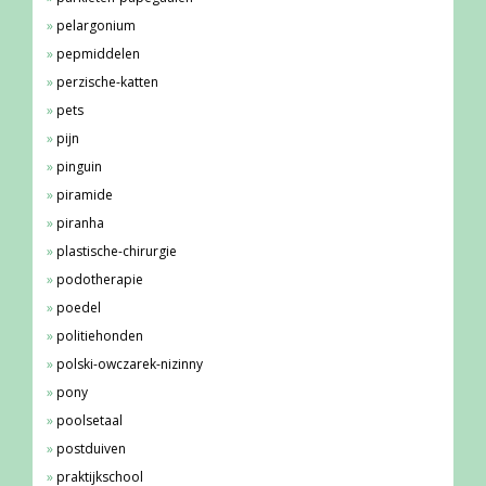
pelargonium
pepmiddelen
perzische-katten
pets
pijn
pinguin
piramide
piranha
plastische-chirurgie
podotherapie
poedel
politiehonden
polski-owczarek-nizinny
pony
poolsetaal
postduiven
praktijkschool