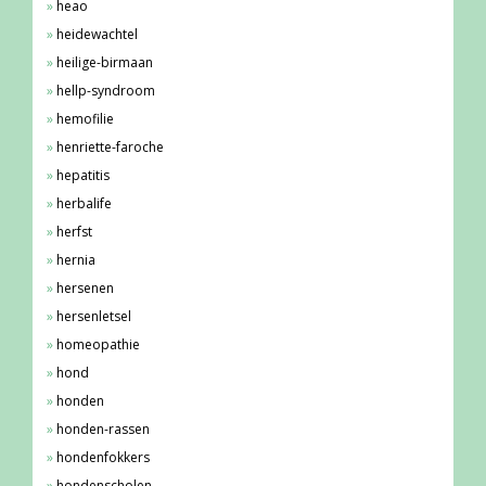
heao
heidewachtel
heilige-birmaan
hellp-syndroom
hemofilie
henriette-faroche
hepatitis
herbalife
herfst
hernia
hersenen
hersenletsel
homeopathie
hond
honden
honden-rassen
hondenfokkers
hondenscholen