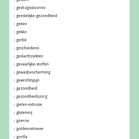
gedragsstoornis
geestelijke-gezondheid
geiten
gekko
gerbil
geschiedenis
geslachtziekten
gevaarlijke-stoffen
gewasbescherming
gewrichtspijn
gezondheid
gezondheidszorg
gieten-extrusie
glutenvrij
goeroe
goldenretriever
gorilla