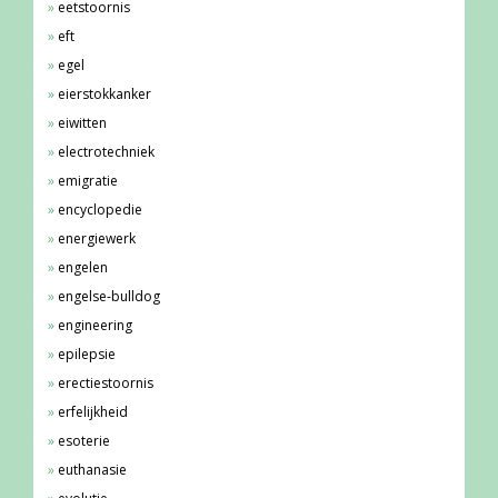
eetstoornis
eft
egel
eierstokkanker
eiwitten
electrotechniek
emigratie
encyclopedie
energiewerk
engelen
engelse-bulldog
engineering
epilepsie
erectiestoornis
erfelijkheid
esoterie
euthanasie