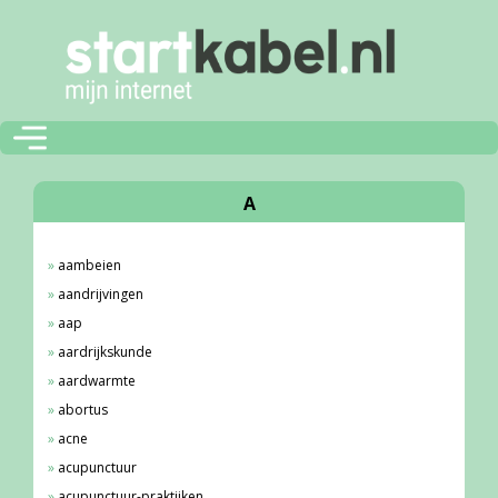
A
aambeien
aandrijvingen
aap
aardrijkskunde
aardwarmte
abortus
acne
acupunctuur
acupunctuur-praktijken