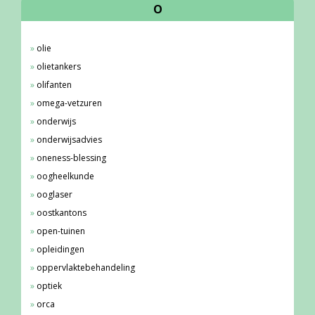
O
olie
olietankers
olifanten
omega-vetzuren
onderwijs
onderwijsadvies
oneness-blessing
oogheelkunde
ooglaser
oostkantons
open-tuinen
opleidingen
oppervlaktebehandeling
optiek
orca