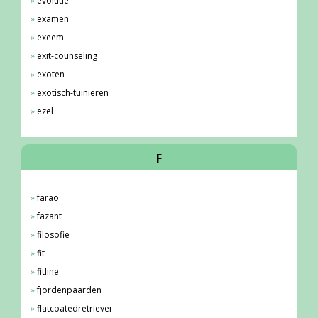
evolutie
examen
exeem
exit-counseling
exoten
exotisch-tuinieren
ezel
F
farao
fazant
filosofie
fit
fitline
fjordenpaarden
flatcoatedretriever