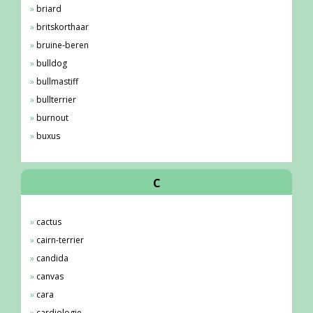
briard
britskorthaar
bruine-beren
bulldog
bullmastiff
bullterrier
burnout
buxus
C
cactus
cairn-terrier
candida
canvas
cara
cardiologie