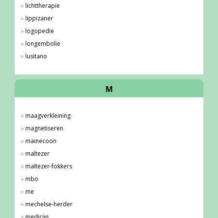
lichttherapie
lippizaner
logopedie
longembolie
lusitano
M
maagverkleining
magnetiseren
mainecoon
maltezer
maltezer-fokkers
mbo
me
mechelse-herder
medicijn