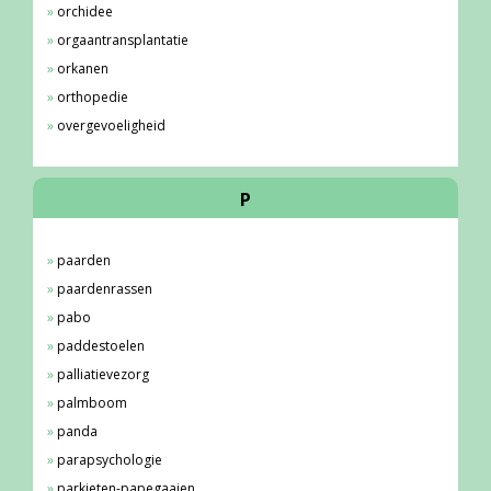
orchidee
orgaantransplantatie
orkanen
orthopedie
overgevoeligheid
P
paarden
paardenrassen
pabo
paddestoelen
palliatievezorg
palmboom
panda
parapsychologie
parkieten-papegaaien