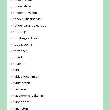
hondenshow
hondentrimsalon
hondenuitlaatservice
hondenvakantie-europa
hoofdpijn
hoogbegaafdheid
hooggevoelig
hormonen
hound
houtworm
huid
huidaandoeningen
huidtherapie
huisdieren
huisdierenverzekering
hulphonden
huntington