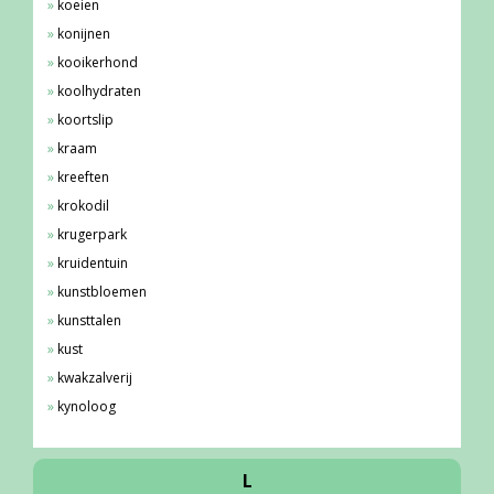
koeien
konijnen
kooikerhond
koolhydraten
koortslip
kraam
kreeften
krokodil
krugerpark
kruidentuin
kunstbloemen
kunsttalen
kust
kwakzalverij
kynoloog
L