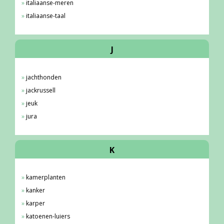
italiaanse-meren
italiaanse-taal
J
jachthonden
jackrussell
jeuk
jura
K
kamerplanten
kanker
karper
katoenen-luiers