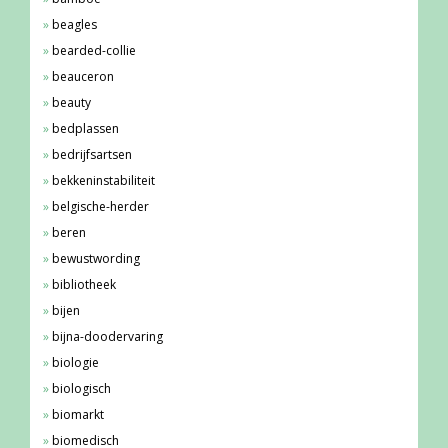
beagles
bearded-collie
beauceron
beauty
bedplassen
bedrijfsartsen
bekkeninstabiliteit
belgische-herder
beren
bewustwording
bibliotheek
bijen
bijna-doodervaring
biologie
biologisch
biomarkt
biomedisch