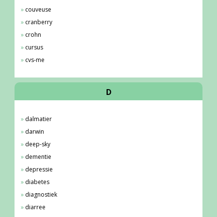
couveuse
cranberry
crohn
cursus
cvs-me
D
dalmatier
darwin
deep-sky
dementie
depressie
diabetes
diagnostiek
diarree