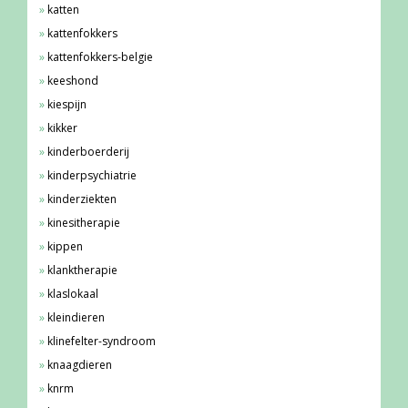
katten
kattenfokkers
kattenfokkers-belgie
keeshond
kiespijn
kikker
kinderboerderij
kinderpsychiatrie
kinderziekten
kinesitherapie
kippen
klanktherapie
klaslokaal
kleindieren
klinefelter-syndroom
knaagdieren
knrm