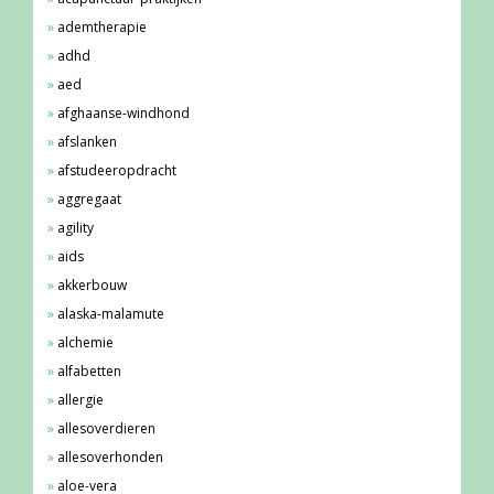
ademtherapie
adhd
aed
afghaanse-windhond
afslanken
afstudeeropdracht
aggregaat
agility
aids
akkerbouw
alaska-malamute
alchemie
alfabetten
allergie
allesoverdieren
allesoverhonden
aloe-vera