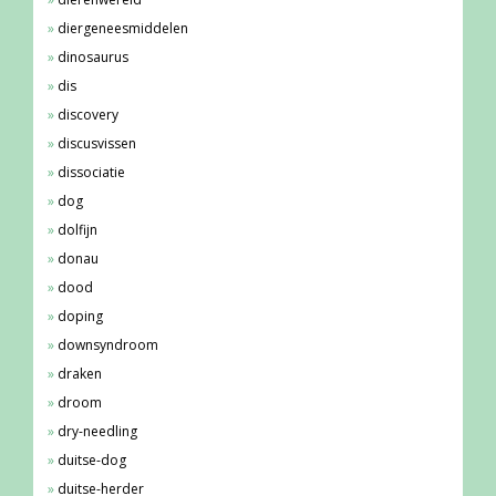
diergeneesmiddelen
dinosaurus
dis
discovery
discusvissen
dissociatie
dog
dolfijn
donau
dood
doping
downsyndroom
draken
droom
dry-needling
duitse-dog
duitse-herder