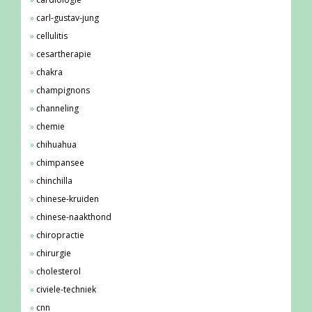
carl-gustav-jung
cellulitis
cesartherapie
chakra
champignons
channeling
chemie
chihuahua
chimpansee
chinchilla
chinese-kruiden
chinese-naakthond
chiropractie
chirurgie
cholesterol
civiele-techniek
cnn