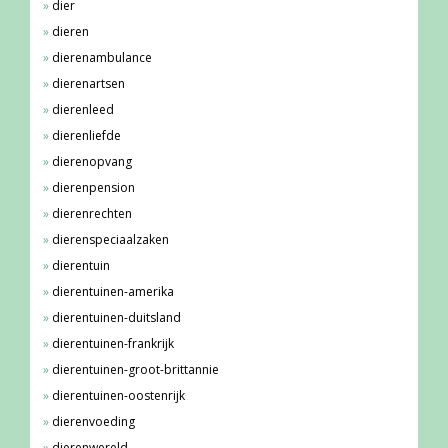
dier
dieren
dierenambulance
dierenartsen
dierenleed
dierenliefde
dierenopvang
dierenpension
dierenrechten
dierenspeciaalzaken
dierentuin
dierentuinen-amerika
dierentuinen-duitsland
dierentuinen-frankrijk
dierentuinen-groot-brittannie
dierentuinen-oostenrijk
dierenvoeding
dierenwereld