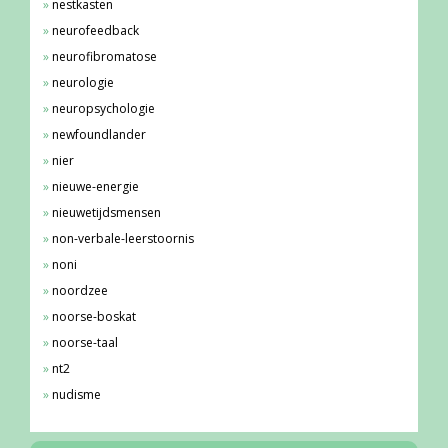
nestkasten
neurofeedback
neurofibromatose
neurologie
neuropsychologie
newfoundlander
nier
nieuwe-energie
nieuwetijdsmensen
non-verbale-leerstoornis
noni
noordzee
noorse-boskat
noorse-taal
nt2
nudisme