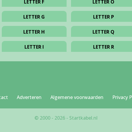
LETTER F
LETTER O
LETTER G
LETTER P
LETTER H
LETTER Q
LETTER I
LETTER R
tact
Adverteren
Algemene voorwaarden
Privacy P
© 2000 - 2026 - Startkabel.nl