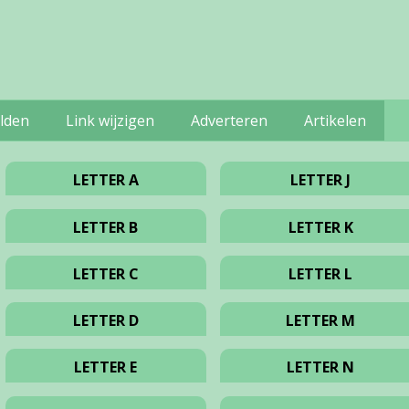
lden
Link wijzigen
Adverteren
Artikelen
LETTER A
LETTER J
LETTER B
LETTER K
LETTER C
LETTER L
LETTER D
LETTER M
LETTER E
LETTER N